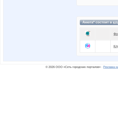
Анюта* состоит в
кл
Фо
Кл
© 2026 ООО «Сеть городских порталов» ·
Реклама н