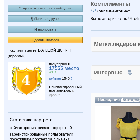
Комплименты
Отправить приватное сообщение
Комплиментов нет.
Вы не авторизованы! Чтоб
Добавить в друзья
Игнорировать
Сделать подарок
Метки лидеров
Покупаем вместе: БОЛЬШОЙ ШОПИНГ
(взрослый)
популярность:
17555 место
Интервью
+1 ↑
рейтинг
1548
?
Привилегированный
пользователь
4
уровня
Последние
фотогра
Статистика портрета:
сейчас просматривают портрет - 0
зарегистрированные пользователи
посетившие портрет за 7 дней - 0